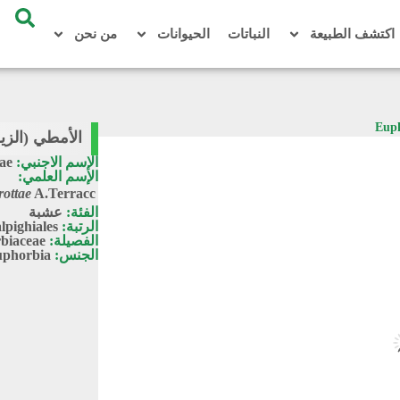
اكتشف الطبيعة
النباتات
الحيوانات
من نحن
الأمطي (الزيرجان) / ttae
الإسم الاجنبي:
ae
الإسم العلمي:
rottae
A.Terracc.
الفئة:
عشبة
الرتبة:
lpighiales
الفصيلة:
biaceae
الجنس:
phorbia