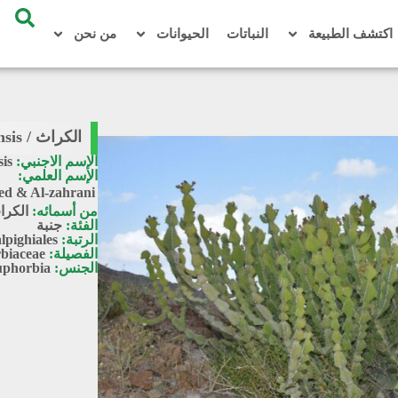
اكتشف الطبيعة
النباتات
الحيوانات
من نحن
الكراث / Euphorbia madinahensis
الإسم الاجنبي:
is
الإسم العلمي:
d & Al-zahrani
من أسمائه:
الكرا
الفئة:
جنبة
الرتبة:
lpighiales
الفصيلة:
biaceae
الجنس:
phorbia