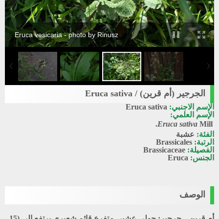
Eruca vesicaria - photo by Rinusz
الجرجير (أم قرين) / Eruca sativa
الإسم الاجنبي:
Eruca sativa
الإسم العلمي:
Eruca sativa
Mill.
الفئة:
عشبة
الرتبة:
Brassicales
الفصيلة:
Brassicaceae
الجنس:
Eruca
الوصف
أم قرين – جرجير
: حولي عشبي متفرع قائم شعيري يرتفع إلى (15