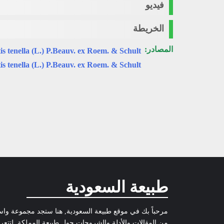
فيديو
الخريطة
المصادر:
is tenella (L.) P.Beauv. ex Roem. & Schult.
is tenella (L.) P.Beauv. ex Roem. & Schult.
طبيعة السعودية
مرحباً بك في موقع طبيعة السعودية, هنا ستجد مجموعة وا
من المقالات والأدلة والشروحات حول طبيعة المملكة, لتتع