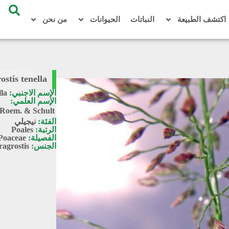
اكتشف الطبيعة
النباتات
الحيوانات
من نحن
ostis tenella
الإسم الاجنبي:
lla
الإسم العلمي:
 Roem. & Schult.
الفئة:
نيجيلي
الرتبة:
Poales
الفصيلة:
Poaceae
الجنس:
ragrostis