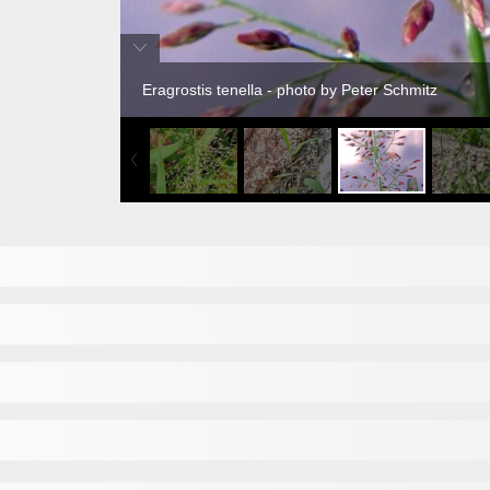
Eragrostis tenella - photo by Peter Schmitz