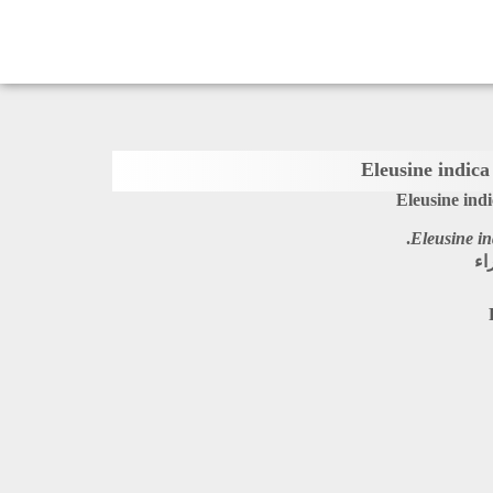
Eleusine ind
Eleusine in
اء