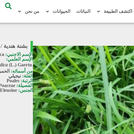
اكتشف الطبيعة
النباتات
الحيوانات
من نحن
بشنة هندية / Eleusine indica
الإسم الاجنبي:
ica
الإسم العلمي:
dica
(L.) Gaertn.
من أسمائه:
الحمر
الفئة:
نيجيلي
الرتبة:
Poales
الفصيلة:
Poaceae
الجنس:
Eleusine