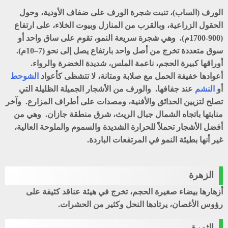
الورف (الساب)
، تنبت شجرة الورف على ضفاف الأودية، وحول
الحقول الزراعية، وبالقرب من المنازل وبيوت الخلاء، على ارتفاع
(900-1700م). وهي شجرة سريعة النمو، تقوم على ساق واحد أو
سوق متعددة تخرج من أصل واحد بارتفاع يصل إلى نحو (7–10م).
أوراقها كبيرة الحجم، ناعمة الملس، شديدة الخضرة والرواء.
أعوادها خفيفة الحمل مع صلابة ومتانة، لا تتشظى كأعواد
الشوحط
أو
النشم
عند جفافها. والورف من الأشجار الجميلة الظليلة التي
تصلح لتزيين الحدائق والأفنية، ومصدات على أطراف المزارع. وآخر
منابتها باتجاه الشمال جبال الريث، شرق منطقة جازان. وهي من
أفضل الأشجار تحملاً للحرارة الشديدة والسموم والملوحة العالية،
غير أنها بطيئة النمو في المرتفعات الباردة.
الزهرة
أزهارها بيضاء صغيرة الحجم، تخرج في هيئة عناقد كثيفة على
رؤوس الأغصان، يرتادها النحل وكثير من الحشرات.
الثمرة