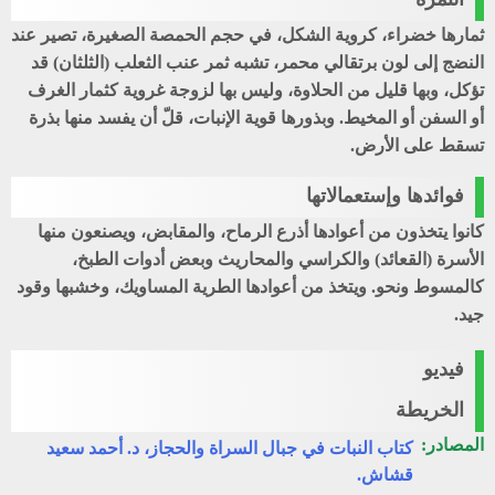
ثمارها خضراء، كروية الشكل، في حجم الحمصة الصغيرة، تصير عند
النضج إلى لون برتقالي محمر، تشبه ثمر
عنب الثعلب (الثلثان)
قد
تؤكل، وبها قليل من الحلاوة، وليس بها لزوجة غروية كثمار
الغرف
أو
السفن
أو
المخيط
. وبذورها قوية الإنبات، قلّ أن يفسد منها بذرة
تسقط على الأرض.
فوائدها وإستعمالاتها
كانوا يتخذون من أعوادها أذرع الرماح، والمقابض، ويصنعون منها
الأسرة (القعائد) والكراسي والمحاريث وبعض أدوات الطبخ،
كالمسوط ونحو. ويتخذ من أعوادها الطرية المساويك، وخشبها وقود
جيد.
فيديو
الخريطة
المصادر:
كتاب النبات في جبال السراة والحجاز، د. أحمد سعيد
قشاش.