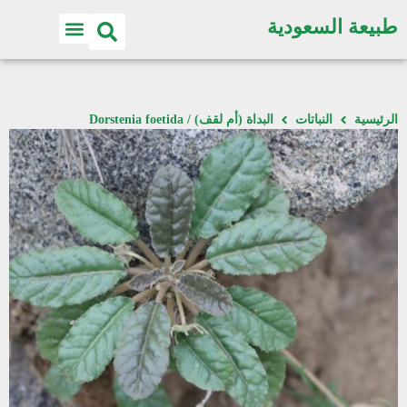
طبيعة السعودية
الرئيسية
النباتات
البداة (أم لقف) / Dorstenia foetida