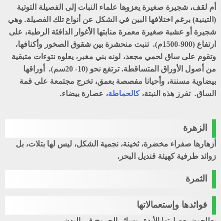
أم لقف، شجيرة صغيرة يعزوها علماء النبات إلى الفصيلة التوتية
(التينية) برغم اختلافها البين في الشكل عن أنواع تلك الفصيلة. وهي
شجيرة أو عشبة صغيرة معمرة منابتها الأغوار الدافئة الرطبة، على
ارتفاع (900-1500م). تنبت منحشرة بين شقوق الصخور وأكنافها،
وتقوم على ساق لحمي مجعد، لونه بني مغبر، يعلوه نتوءات متبقية
من أصول الأوراق المتساقطة. ترتفع نحو (10- 20سم). أوراقها
بيضاوية مسننة، وأحيانا مفصصة بعمق، تخرج مجتمعة على قمة
الساق. تفرز هذه النبتة،
كالحماطة
، عصارة بيضاء.
الزهرة
أزهارها صفراء مخضرة، ثخينة، نجمية الشكل، ليس لها بتلات، بل
زوائد طرفية كهيئة قنديل البحر.
الثمرة
فوائدها وإستعمالاتها
يعالجون بعصارتها الأبدة، وسائر الجروح في البدن.