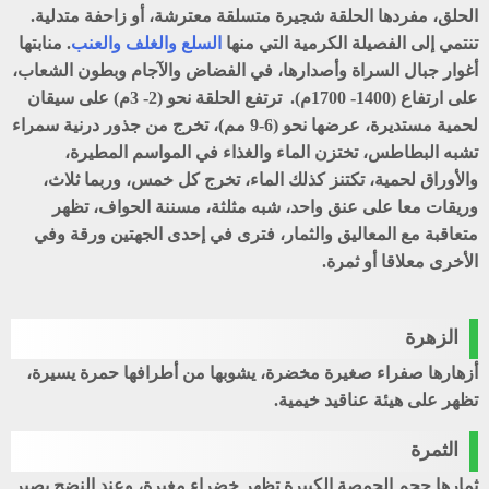
الحلق
، مفردها
الحلقة
شجيرة متسلقة معترشة، أو زاحفة متدلية.
تنتمي إلى الفصيلة الكرمية التي منها
السلع
والغلف
والعنب
. منابتها
أغوار جبال السراة وأصدارها، في الفضاض والآجام وبطون الشعاب،
على ارتفاع (1400- 1700م). ترتفع الحلقة نحو (2- 3م) على سيقان
لحمية مستديرة، عرضها نحو (6-9 مم)، تخرج من جذور درنية سمراء
تشبه البطاطس، تختزن الماء والغذاء في المواسم المطيرة،
والأوراق لحمية، تكتنز كذلك الماء، تخرج كل خمس، وربما ثلاث،
وريقات معا على عنق واحد، شبه مثلثة، مسننة الحواف، تظهر
متعاقبة مع المعاليق والثمار، فترى في إحدى الجهتين ورقة وفي
الأخرى معلاقا أو ثمرة.
الزهرة
أزهارها صفراء صغيرة مخضرة، يشوبها من أطرافها حمرة يسيرة،
تظهر على هيئة عناقيد خيمية.
الثمرة
ثمارها حجم الحمصة الكبيرة تظهر خضراء مغبرة، وعند النضج يصير