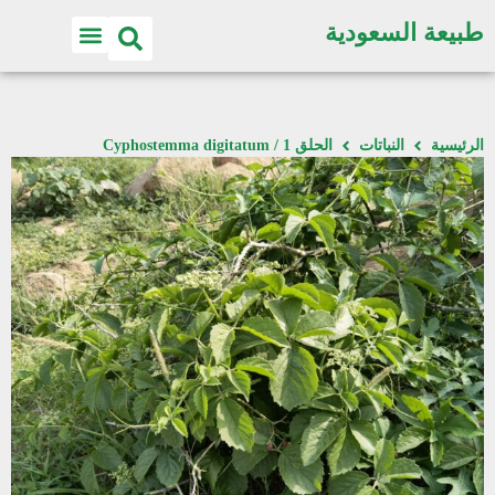
طبيعة السعودية
الرئيسية
النباتات
الحلق 1 / Cyphostemma digitatum