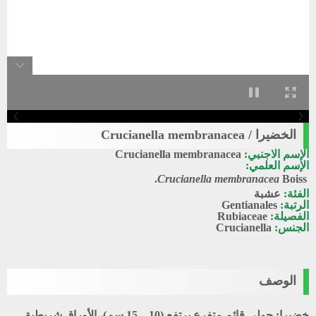
الخضيرا / Crucianella membranacea
الإسم الاجنبي:
Crucianella membranacea
الإسم العلمي:
Crucianella membranacea
Boiss.
الفئة:
عشبة
الرتبة:
Gentianales
الفصيلة:
Rubiaceae
الجنس:
Crucianella
الوصف
خضيرا
: حولي قائم متفرع يرتفع (10 – 15 سم)، الأوراق شريطية