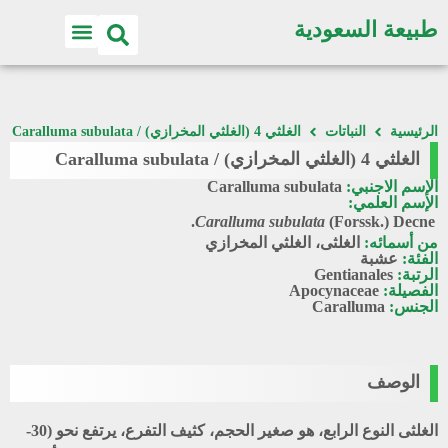
طبيعة السعودية
اكتشف الطبيعة
الرئيسية
النباتات
الغلثي 4 (الغلثي المخرازي) / Caralluma subulata
الغلثي 4 (الغلثي المخرازي) / Caralluma subulata
الإسم الاجنبي:
Caralluma subulata
الإسم العلمي:
Caralluma subulata
(Forssk.) Decne.
من أسمائه:
الغلثى، الغلثي المخرازي
الفئة:
عشبة
الرتبة:
Gentianales
الفصيلة:
Apocynaceae
الجنس:
Caralluma
الوصف
الغلثى النوع الرابع، هو صغير الحجم، كثيف التفرع، يرتفع نحو (30-