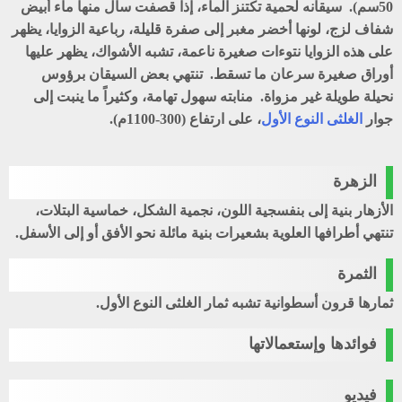
50سم). سيقانه لحمية تكتنز الماء، إذا قصفت سال منها ماء أبيض
شفاف لزج، لونها أخضر مغبر إلى صفرة قليلة، رباعية الزوايا، يظهر
على هذه الزوايا نتوءات صغيرة ناعمة، تشبه الأشواك، يظهر عليها
أوراق صغيرة سرعان ما تسقط. تنتهي بعض السيقان برؤوس
نحيلة طويلة غير مزواة. منابته سهول تهامة، وكثيراً ما ينبت إلى
جوار
الغلثى النوع الأول
، على ارتفاع (300-1100م).
الزهرة
الأزهار بنية إلى بنفسجية اللون، نجمية الشكل، خماسية البتلات،
تنتهي أطرافها العلوية بشعيرات بنية مائلة نحو الأفق أو إلى الأسفل.
الثمرة
ثمارها قرون أسطوانية تشبه ثمار الغلثى النوع الأول.
فوائدها وإستعمالاتها
فيديو