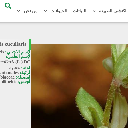
اكتشف الطبيعة
النباتات
الحيوانات
من نحن
is cucullaris
الإسم الاجنبي:
ris
الإسم العلمي:
ucullaris
(L.) DC.
الفئة:
عشبة
الرتبة:
entianales
الفصيلة:
biaceae
الجنس:
allipeltis