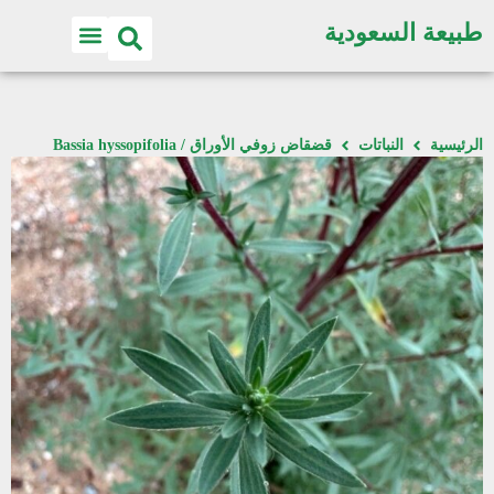
طبيعة السعودية
الرئيسية
النباتات
قضقاض زوفي الأوراق / Bassia hyssopifolia