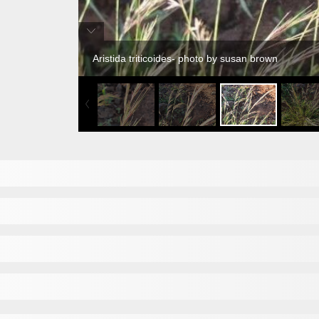
Aristida triticoides- photo by susan brown