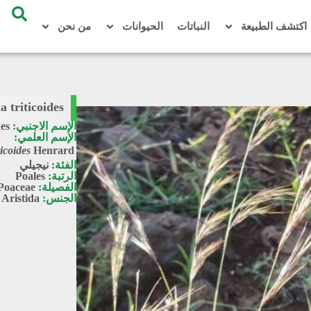
اكتشف الطبيعة
النباتات
الحيوانات
من نحن
a triticoides
الإسم الاجنبي:
des
الإسم العلمي:
ticoides
Henrard
الفئة:
نيجيلي
الرتبة:
Poales
الفصيلة:
Poaceae
الجنس:
Aristida