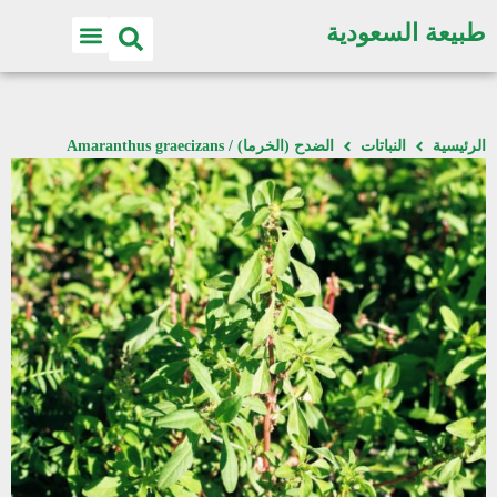
طبيعة السعودية
الرئيسية
النباتات
الضدح (الخرما) / Amaranthus graecizans