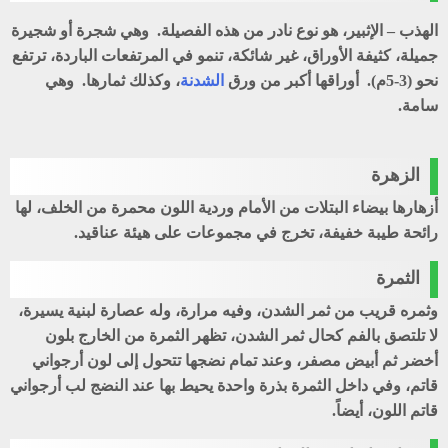
الهذب
–
الإثبير
، هو نوع نادر من هذه الفصيلة. وهي شجرة أو شجيرة
جميلة، كثيفة الأوراق، غير شائكة، تنمو في المرتفعات الباردة، ترتفع
نحو (3-5م). أوراقها أكبر من ورق
الشدنة
، وكذلك ثمارها. وهي
سامة.
الزهرة
أزهارها بيضاء البتلات من الأمام وردية اللون محمرة من الخلف، لها
رائحة طيبة خفيفة، تخرج في مجموعات على هيئة عناقيد.
الثمرة
وثمره قريب من ثمر الشدن، وفيه مرارة، وله عصارة لبنية يسيرة،
لا تلتصق بالفم كحال ثمر الشدن، تظهر الثمرة من الخارج بلون
أخضر ثم أبيض مصفر، وعند تمام نضجها تتحول إلى لون أرجواني
قاتم، وفي داخل الثمرة بذرة واحدة يحيط بها عند النضج لب أرجواني
قاتم اللون، أيضاً.