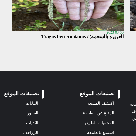
2023-08-30
الغريرة (السحمة) / Tragus berteronianus
تصنيفات الموقع
تصنيفات الموقع
اكتشف الطبيعة
النباتات
سعة
رف
الدفاع عن الطبيعة
الطيور
في
المحميات الطبيعية
الثديات
استمتع بالطبيعة
الزواحف