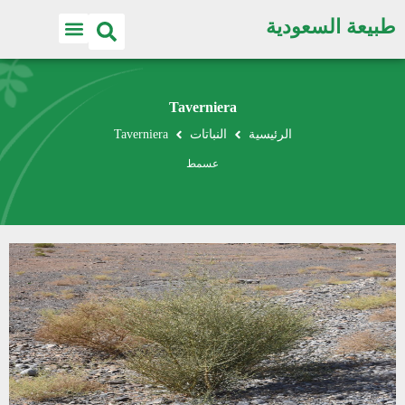
طبيعة السعودية
Taverniera
الرئيسية
النباتات
Taverniera
عسمط