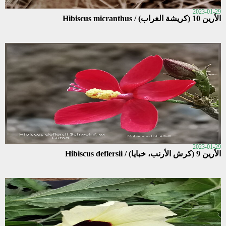
2023-01-29
الأرين 10 (كريشة الغراب) / Hibiscus micranthus
2023-01-29
الأرين 9 (كرش الأرنب، خبايا) / Hibiscus deflersii