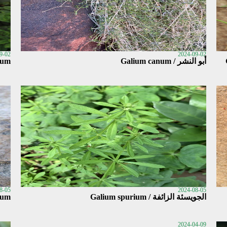
9-02
2024-09-02
أبو النشر / Galium canum
num
8-05
2024-08-05
الجويسئة الزائفة / Galium spurium
tum
2024-04-09