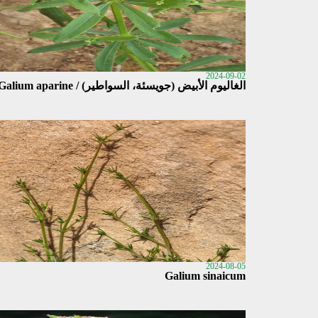
2024-09-02
الغاليوم الأبيض (جويسئة، السواطير) / Galium aparine
2024-08-05
Galium sinaicum