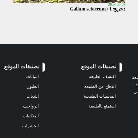
2023-09-28
دحريج 1 / Galium setaceum
تصنيفات الموقع
تصنيفات الموقع
اكتشف الطبيعة
النباتات
سعة
رف
الدفاع عن الطبيعة
الطيور
في
المحميات الطبيعية
الثديات
استمتع بالطبيعة
الزواحف
العنكبيات
الحشرات