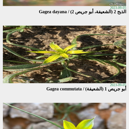
2023-09-05
الذبح 2 (الشعيفة، أبو جريص 2) / Gagea dayana
2023-09-05
أبو جريص 1 (الشعيفة) / Gagea commutata