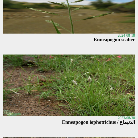
2024-08-18
Enneapogon scaber
2023-08-30
الذنيماع / Enneapogon lophotrichus