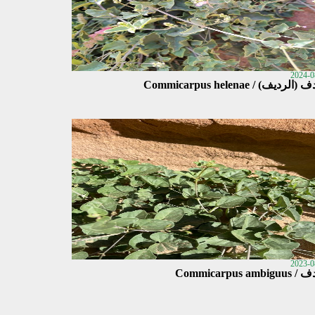
2024-0
الرديف) / Commicarpus helenae
2023-0
Commicarpus ambig