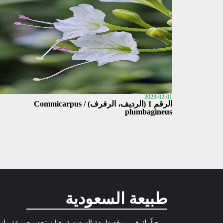
2023-02-01
الرقم 1 (الرديف، الرفرف) / Commicarpus
plumbagineus
طبيعة السعودية
مرحباً بك في موقع طبيعة السعودية, هنا ستجد مجموعة وا