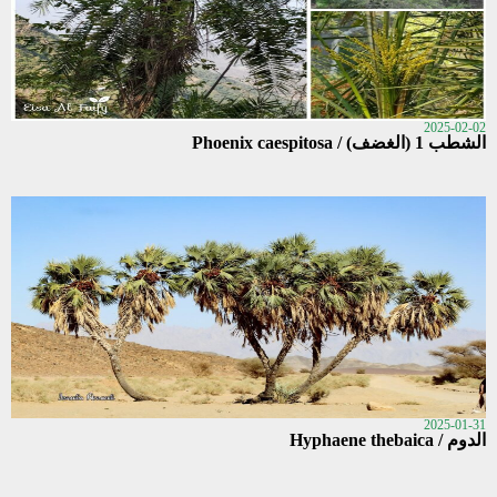
2025-02-02
الشطب 1 (الغضف) / Phoenix caespitosa
2025-01-31
الدوم / Hyphaene thebaica