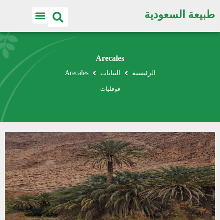
طبيعة السعودية
Arecales
الرئيسية
النباتات
Arecales
فوفليات