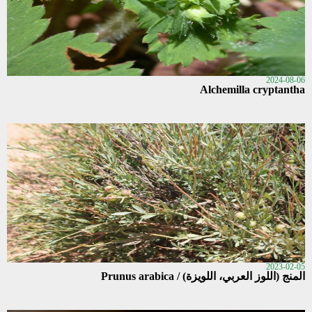
2024-08-06
Alchemilla cryptantha
2023-02-05
المنج (اللوز العربي، اللويزة) / Prunus arabica