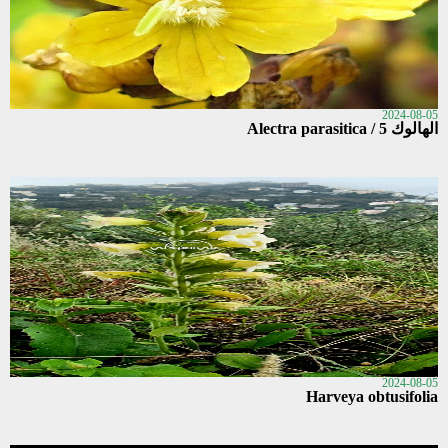
2024-08-05
الهالوك 5 / Alectra parasitica
2024-08-05
Harveya obtusifolia