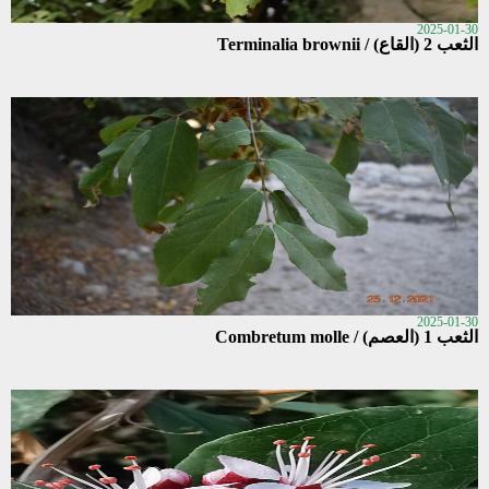
2025-01-30
الثعب 2 (القاع) / Terminalia brownii
2025-01-30
الثعب 1 (العصم) / Combretum molle