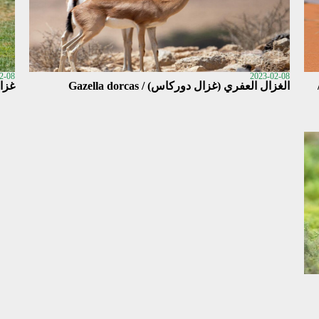
2-08
2023-02-08
الغزال العفري (غزال دوركاس) / Gazella dorcas
غزال 