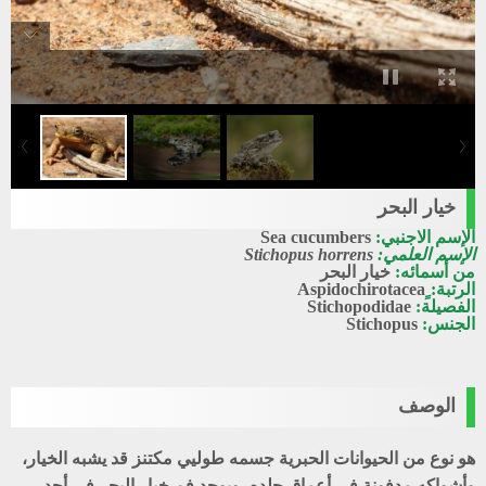
خيار البحر
الإسم الاجنبي:
Sea cucumbers
الإسم العلمي:
Stichopus horrens
من أسمائه:
خيار البحر
الرتبة:
الفصيلة:
Stichopodidae
الجنس:
Stichopus
الوصف
هو نوع من الحيوانات الحبرية جسمه طوليي مكتنز قد يشبه الخيار،
وأشواكه مدفونة في أعماق جلده، ويوجد فم خيار البحر في أحد