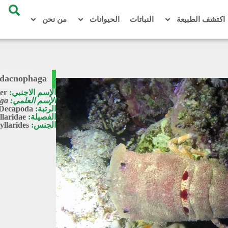
اكتشف الطبيعة
النباتات
الحيوانات
من نحن
icdacnophaga
الإسم الاجنبي:
er
الإسم العلمي:
aga
الرتبة:
Decapoda
الفصيلة:
llaridae
الجنس:
yllarides