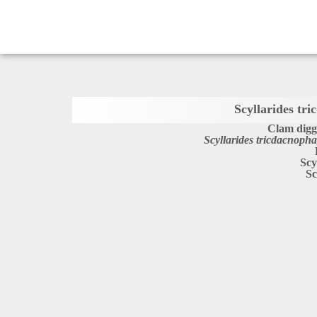
Scyllarides tr
Clam digg
Scyllarides tricdacnoph
Scy
Sc