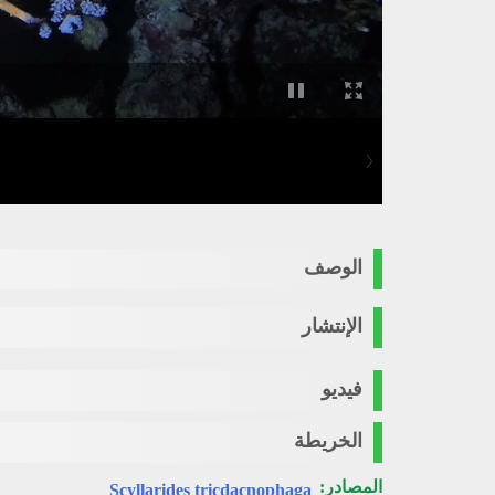
الوصف
الإنتشار
فيديو
الخريطة
المصادر:
Scyllarides tricdacnophaga