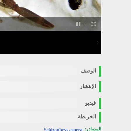
الوصف
الإنتشار
فيديو
الخريطة
المصادر:
Schizophrys aspera