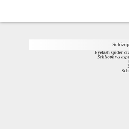
Schizo
Eyelash spider cr
Schizophrys asp
Sch