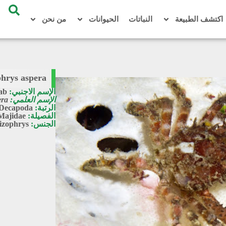
اكتشف الطبيعة
النباتات
الحيوانات
من نحن
phrys aspera
الإسم الاجنبي:
ab
الإسم العلمي:
era
الرتبة:
Decapoda
الفصيلة:
Majidae
الجنس:
izophrys