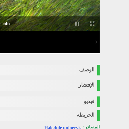
Lenoble
الوصف
الإنتشار
فيديو
الخريطة
المصادر:
Halodule uninervis