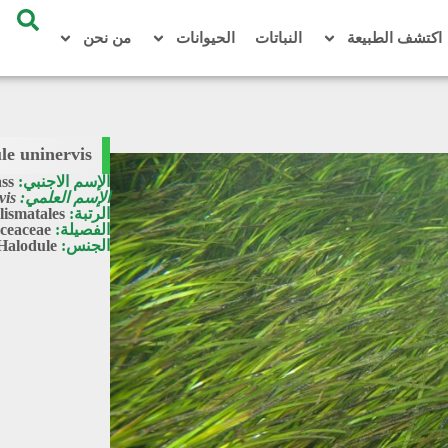
اكتشف الطبيعة
النباتات
الحيوانات
من نحن
le uninervis
الإسم الاجنبي:
ss
الإسم العلمي:
vis
الرتبة:
lismatales
الفصيلة:
ceaceae
الجنس:
Halodule