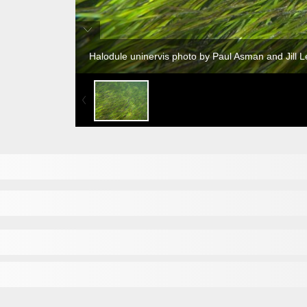
Halodule uninervis photo by Paul Asman and Jill 