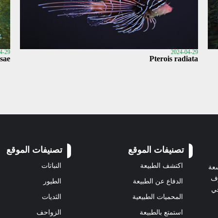
4-29
2024-04-29
sae
Pterois radiata
تصنيفات الموقع
تصنيفات الموقع
اكتشف الطبيعة
النباتات
سعة
رف
الدفاع عن الطبيعة
الطيور
في
المحميات الطبيعية
الثديات
استمتع بالطبيعة
الزواحف