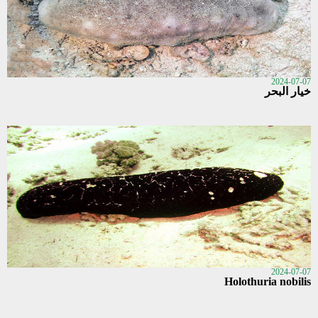
2024-07-07
خيار البحر
2024-07-07
Holothuria nobilis