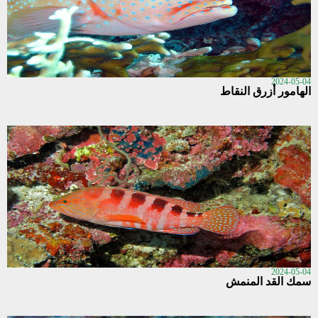
2024-05-04
الهامور أزرق النقاط
2024-05-04
سمك القد المنمش