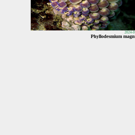
2024-0
Phyllodesmium mag