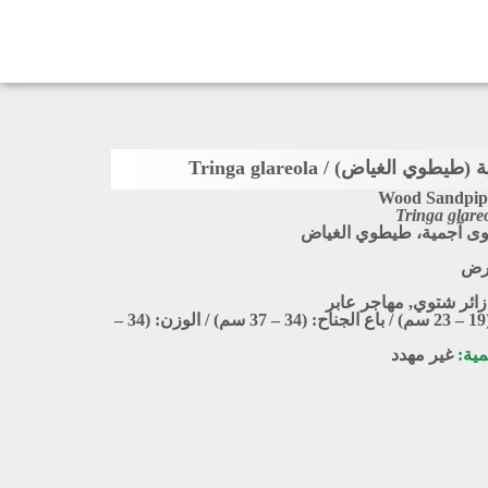
ي الغياض) / Tringa glareola
Wood Sandpip
Tringa glare
ى آجمية، طيطوي الغياض
أرض
زائر شتوي
,
مهاجر عابر
الطول: (19 – 23 سم) / باع الجناح: (34 – 37 سم) / الوزن: (34 –
مية:
غير مهدد