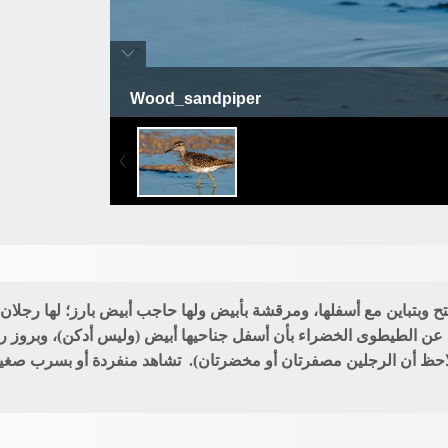
Wood_sandpiper
طيطوى آجمية
تح وبتباين مع أسفلها، ومرقشة بأبيض ولها حاجب أبيض بارز؛ لها رجل
تختلف عن الطيطوى الخضراء بأن أسفل جناحيها أبيض (وليس أدكن)، وبروز 
حظ أن الرجلين مصفرتان أو مخضرتان). تشاهد منفردة أو بسرب صغير