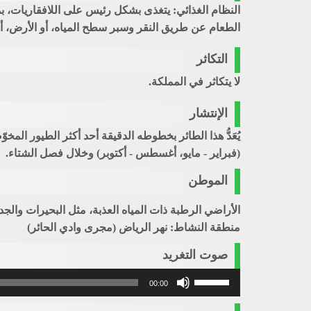
النظام الغذائي: يتغذى بشكل رئيس على اللافقاريات، 
الطعام عن طريق النقر وسبر سطح المياه، أو الأرض، أو
التكاثر
لا يتكاثر في المملكة.
الإنتشار
يُعَدُّ هذا الطائر بخطوطه الدقيقة أحد أكثر الطيور المخو
(فبراير - مايو، أغسطس - أكتوبر) وخلال فصل الشتاء.
الموطن
الأراضي الرطبة ذات المياه العذبة، مثل البحيرات والج
منطقة النشاط: نهر الرياض (مجرى وادي الحائر)
صوت التغريد
استخدم
00:00
مفاتيح
الأسهم