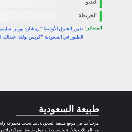
فيديو
أعلى/
أسفل
الخريطة
لزيادة
أو
المصادر:
طيور الشرق الأوسط "ريتشارد بورتر، سايمو
خفض
الطيور في السعودية "كريس بولند، عبدالله ا
مستوى
الصوت.
طبيعة السعودية
مرحباً بك في موقع طبيعة السعودية, هنا ستجد مجموعة وا
من المقالات والأدلة والشروحات حول طبيعة المملكة, لتتع