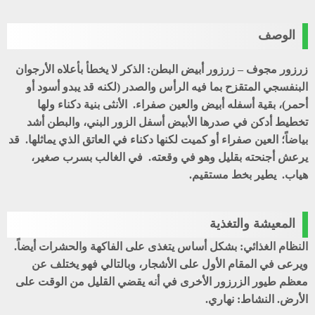
الوصف
زرزور مجوف – زرزور أبيض البطن: الذكر لا يخطأ بأعلاه الأرجوان
البنفسجي المتقزح بما فيه الرأس والصدر (لكنه قد يبدو أسود أو
أحمر)، بقية أسفله أبيض والعين صفراء. الأنثى بنية دكناء ولها
تخطيط أدكن في صدرها الأبيض أسفل الزور البني، والبطن أشد
بياضاً؛ العين صفراء أو كميت لكنها دكناء في العاتق الذي يماثلها. قد
يرعش أجنحته بقليل وهو في وقعته. في الغالب بسرب صغير،
هياب. يطير بخط مستقيم.
المعيشة والتغذية
النظام الغذائي: بشكل أساس يتغذى على الفاكهة والحشرات أيضاً.
ويرعى في المقام الأول على الأشجار، وبالتالي فهو يختلف عن
معظم طيور الزرزور الأخرى في أنه يقضي القليل من الوقت على
الأرض. النشاط: نهاري.