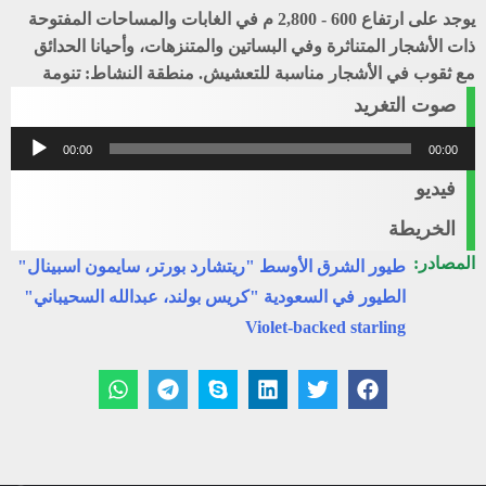
يوجد على ارتفاع 600 - 2,800 م في الغابات والمساحات المفتوحة
ذات الأشجار المتناثرة وفي البساتين والمتنزهات، وأحيانا الحدائق
مع ثقوب في الأشجار مناسبة للتعشيش. منطقة النشاط: تنومة
صوت التغريد
مشغل
00:00
00:00
الصوت
فيديو
الخريطة
المصادر:
طيور الشرق الأوسط "ريتشارد بورتر، سايمون اسبينال"
الطيور في السعودية "كريس بولند، عبدالله السحيباني"
Violet-backed starling