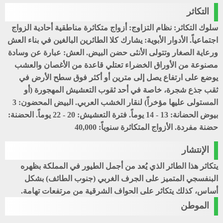
التكاثر
سلوك التكاثر: نظام التزاوج: أزواج متكاثرة مناطقية أحادية الزواج
اجتماعياً. الأدوار الأبوية: يشارك كلا الطائرين البالغين في بناء العش
ورعاية الصغار وتتولى الأنثى حضن البيض. العش: عبارة عن وسادة
مصنوعة من الأوراق الخضراء تعتلي قاعدة من الأغصان والعشب
يوضع على ارتفاع يصل إلى مترين أو أكثر فوق سطح الأرض في
ثقب جذع شجرة، خاصة في أحد ثقوب التعشيش المهجورة (أو
المستولى عليها مؤخراً) لنقار الخشب العربي. البيض المحضون: 3
بيوض الحضانة: 13 - 14 يوماً. فترة التعشيش: 20 - 22 يوماً. الحضنة:
حضنة مفردة. الأزواج المتكاثرة سنوياً: 40,000
الإنتشار
يتكاثر هذا الطائر الذي يُعد من أجمل الطيور في المملكة بظهره
البنفسجي المتميز على الجرف الغربي (جنوب الطائف) بشكل
أساس، كذلك يتكاثر على الحواف الشرقية من مرتفعات تهامة.
الموطن