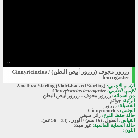
أنثى زرزور أبيض البطن - تصوير حسين
زرزور مجوف (زرزور أبيض البطن) / Cinnyricinclus
الحريصي
leucogaster
أنثى زرزور أبيض البطن - تصوير حسين الحريصي
الإسم الاجنبي:
Amethyst Starling (Violet-backed Starling)
الإسم العلمي:
Cinnyricinclus leucogaster
من أسمائه:
زرزور مجوف - زرزور أبيض البطن
الرتبة:
جواثم
الفصيلة:
زرزور
الجنس:
Cinnyricinclus
حالة حفظ النوع:
زائر صيفي
القياس:
الطول: (16 سم) / الوزن: (33 – 56 غم).
حالة الحماية العالمية:
غير مهدد
اللون: