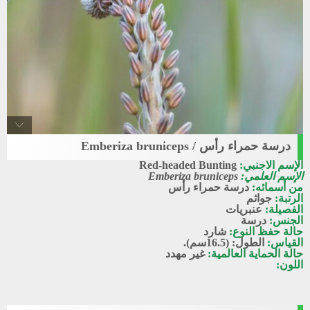
درسة حمراء رأس / Emberiza bruniceps
Red-headed_bunting
الإسم الاجنبي:
Red-headed Bunting
درسة حمراء رأس
الإسم العلمي:
Emberiza bruniceps
من أسمائه:
درسة حمراء رأس
الرتبة:
جواثم
الفصيلة:
عنبريات
الجنس:
درسة
حالة حفظ النوع:
شارد
القياس:
الطول: (16.5سم).
حالة الحماية العالمية:
غير مهدد
اللون: