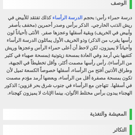
الوصف
درسة حمراء رأس: بحجم
الدرسة الرأساء
كذلك تفتقد للأبيض في
ريش الذنب الخارجي. الذكر برأس وصدر أحمرين (مخفف بأصفر
وأبيض في الخريف) وبقية أسفلها وعجزها صفر. الأنثى (أحياناً لون
رأسها يقرب من الذكر) وذو الخريف الأول يماثلون الدرسة الرأساء
وأحياناً لا يميزون، لكن لاحظ أن أعلى حمراء الرأس وعجزها وريش
كتفيها بني أرمد وفي العادة بمسحة زيتونية (بمسحة صهباء في كثير
من الرأساء). رأس رأسها مصمت أكثر، وأقل تخطيطاً في الجبهة،
وطراق الأذنين أفتح من الرأساء، أسفلها خصوصاً الكسعة تميل لأن
تكون بمسحة مصفرة أقل من الرأساء، وبعضها أرمد مؤدم مصمت
في أسفلها. تتهاجن مع الرأساء في جنوب شرق بحر قزوين؛ الذكور
الهجناء يبدون برأس مختلط الألوان، بينما الإناث لا يميزون كهجناء.
المعيشة والتغذية
التكاثر