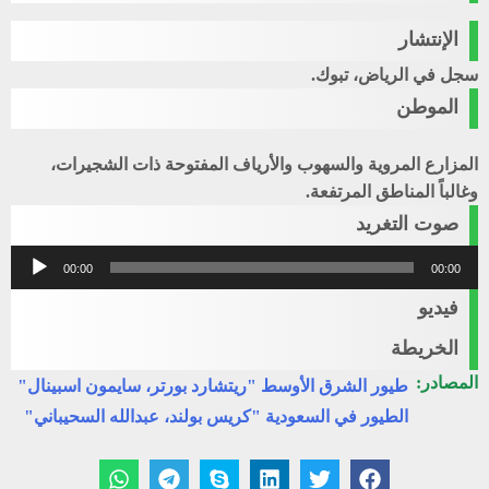
الإنتشار
سجل في الرياض، تبوك.
الموطن
المزارع المروية والسهوب والأرياف المفتوحة ذات الشجيرات،
وغالباً المناطق المرتفعة.
صوت التغريد
مشغل
00:00
00:00
الصوت
فيديو
الخريطة
المصادر:
طيور الشرق الأوسط "ريتشارد بورتر، سايمون اسبينال"
الطيور في السعودية "كريس بولند، عبدالله السحيباني"