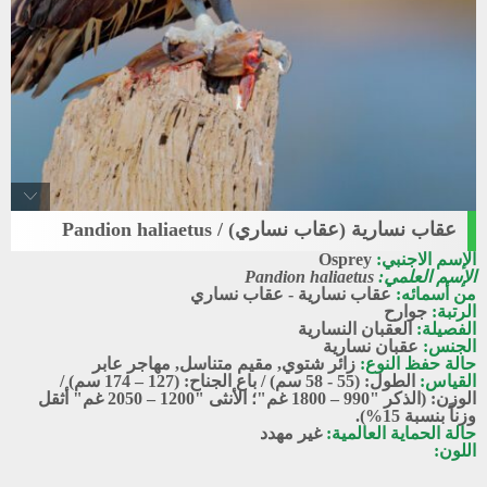
عقاب نسارية (عقاب نساري) / Pandion haliaetus
Osprey
الإسم الاجنبي:
Osprey
عقاب نسارية - عقاب نساري
الإسم العلمي:
Pandion haliaetus
من أسمائه:
عقاب نسارية - عقاب نساري
الرتبة:
جوارح
الفصيلة:
العقبان النسارية
الجنس:
عقبان نسارية
حالة حفظ النوع:
زائر شتوي
,
مقيم متناسل
,
مهاجر عابر
القياس:
الطول: (55 - 58 سم) / باع الجناح: (127 – 174 سم) /
الوزن: (الذكر "990 – 1800 غم"؛ الأنثى "1200 – 2050 غم" أثقل
وزناً بنسبة 15%).
حالة الحماية العالمية:
غير مهدد
اللون: