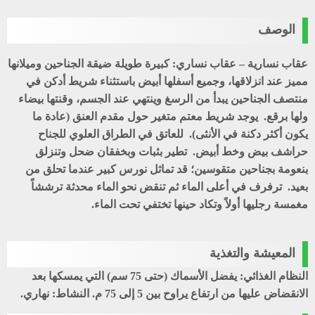
الوصف
عقاب نسارية – عقاب نساري: كبيرة طويلة ضيقة الجناحين وميلانها
مميز عند انزلاقها، وجميع أسفلها أبيض باستثناء شريط أدكن في
منتصف الجناحين يبدأ من الرسغ وينتهي عند الجسم، وقنتها بيضاء
ولها برقع. يوجد شريط معتم متغير حول مقدم العنق (عادة ما
يكون أكثر دكنة في الأنثى). للعاتق في الطراق العلوي للجناح
حراشف بيض وخط أبيض. تطير بثبات وبخفقان ضحل وتنزلق
بنعومة بجناحين متقوسين؛ قد تماثل نورس كبير عندما تحلق من
بعيد. ترفرف في أعلى الماء ثم تنقض نحو الماء محدثة ترششاً
مغمسة رجليها أولاً وتكاد حينها تختفي تحت الماء.
المعيشة والتغذية
النظام الغذائي: يفضل الأسماك (حتى 75 سم) التي يمسكها بعد
الانقضاض عليها من ارتفاع يراوح بين 5 إلى 75 م. النشاط: نهاري.