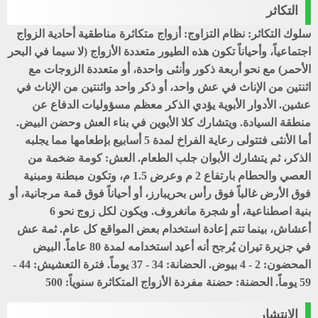
التكاثر
سلوك التكاثر: نظام التزاوج: أزواج متكاثرة مناطقية أحادية الزواج
اجتماعياً، وأحياناً تكون هذه الطيور متعددة الأزواج (لا سيما في البحر
الأحمر) مع نحو أربعة ذكور وأنثى واحدة، أو متعددة الزوجات مع
اثنتين من الإناث في عش واحد، أو ذكر واحد واثنتين من الإناث في
عشين. الأدوار الأبوية يؤدي الذكر معظم مسؤوليات الدفاع عن
منطقة السيادة. ويتشارك كلا الأبوين في بناء العش وحضن البيض.
أما الأنثى فتتولى رعاية الفراخ لمدة 5 أسابيع بإطعامها مما يجلبه
الذكر، ثم يتشارك الأبوان جلب الطعام. العش: كومة ضخمة من
العصي والحطام بارتفاع 2 م وعرض 1.5 م، وتكون مبطنة ومبنية
فوق الأرض غالباً فوق رأس بحريبارز، أو أحياناً فوق قمة مرجانية، أو
بنية اصطناعية، أو شجرة مانغروف. ويكون لكل زوج نحو 6
أعشاش، بينما تتم إعادة استخدام بعض المواقع كل عام. ثمة عش
في جزيرة تيران يُرجح أنه أعيد استخدامه لمدة 80 عاماً. البيض
المحضون: 2 - 4 بيوض. الحضانة: 34 - 37 يوماً. فترة التعشيش: 44 -
59 يوماً. الحضنة: حضنة مفردة الأزواج المتكاثرة سنوياً: 500
الإنتشار