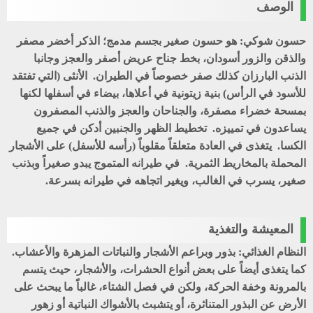
الوصف
حسون شوكي: هو حسون صغير بجسم مدمج؛ الذكر أخضر مصفر
والذقن والزور أسودان، بخط جناح عريض أصفر والعجز وجانبا
الذنب البارزان كذلك صفر خصوصاً في الطيران. الأنثى (التي تفتقد
للأسود في الرأس) بنية زيتونية في أعلاها، بيضاء في أسفلها لكنها
بمسحة خضراء مصفرة، والجناحان والعجز والذنب المصفرون
يساعدون في تمييزه. تخطيط الظهر والجنبين أدكن في جميع
الكسا. يتغذى في العادة متعلقاً مقلوباً (رأسه للأسفل) على الأشجار
المحملة بالمخاريط الثمرية. في طيرانه المتموج يبدو صغيراً وبذنب
صغير، يسرب في الغالب، ويغير اتجاهه في طيرانه بسرعة.
المعيشة والتغذية
النظام الغذائي: بذور وبراعم الأشجار والنباتات المزهرة والأعشاب.
كما يتغذى أيضاً على بعض أنواع الحشرات، والأشجار، حيث يتسم
بالمرونة وخفة الحركة، ولكن في فصل الشتاء، غالباً ما يبحث على
الأرض عن البذور المتناثرة، أو يتشبث بالأشواك النباتية أو زهور