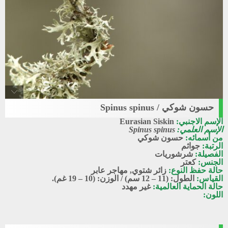
حسون شوكي / Spinus spinus
Eurasian_siskin
الإسم الاجنبي:
Eurasian Siskin
حسون شوكي
الإسم العلمي:
Spinus spinus
من أسمائه:
حسون شوكي
الرتبة:
جواثم
الفصيلة:
شرشوريات
الجنس:
كعتر
حالة حفظ النوع:
زائر شتوي
,
مهاجر عابر
القياس:
الطول: (11 – 12 سم) / الوزن: (10 – 19 غم).
حالة الحماية العالمية:
غير مهدد
اللون: