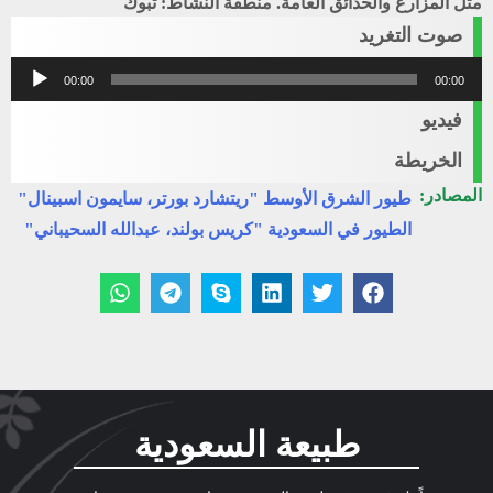
مثل المزارع والحدائق العامة. منطقة النشاط: تبوك
صوت التغريد
مشغل
00:00
00:00
الصوت
فيديو
الخريطة
المصادر:
طيور الشرق الأوسط "ريتشارد بورتر، سايمون اسبينال"
الطيور في السعودية "كريس بولند، عبدالله السحيباني"
طبيعة السعودية