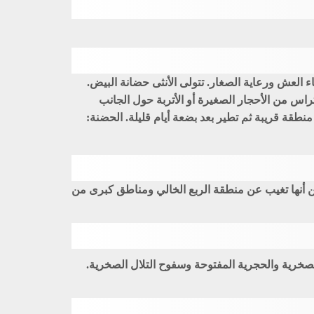
بناء العش ورعاية الصغار. تتولى الأنثى حضانة البيض.
س من الأحجار الصغيرة أو الأتربة حول الجانب
حضانة: 13 - 14 يوماً. الفراخ: تغادر الفراخ العش بعد 10 - 11 يوماً وتختبئ في منطقة قريبة ثم تطير بعد بضعة أيام قليلة. الحضنة:
من أنها تغيب عن منطقة الربع الخالي ومناطق كبرى من
ارتفاع يصل إلى 2,700 م في عسير الشرقية بالمناطق الصخرية والحجرية المفتوحة وسفوح التلال الصخرية.