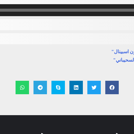
ن اسبينال"
لسحيباني"