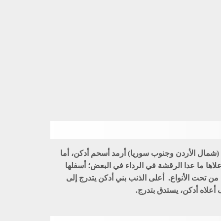
حمرة صحراوية: حمرة قصيرة الذنب بجناحين عريضين مدورين وبخفقان بطيء وطيران متموج. تحت النوع الأكثر دكنة annae (شمال الأردن وجنوب سوريا) أرمد أسحم أدكن، أما
خرى خصوصاً deserti بني أرمد رملي. غير مخططة في أعلاها ما عدا الرقشة في الرداء في البعض؛ أسفلها
ن تحت الأنواع. أعلى الذنب بني أدكن يتدرج إلى
أعلاه أدكن، يستدق بتدرج.