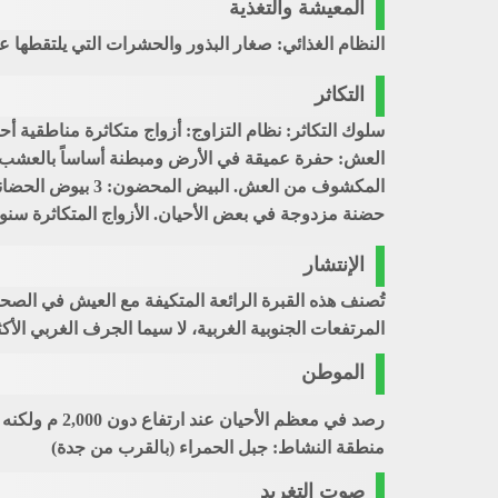
المعيشة والتغذية
النظام الغذائي: صغار البذور والحشرات التي يلتقطها عا
التكاثر
سلوك التكاثر: نظام التزاوج: أزواج متكاثرة مناطقية أحاد
العش: حفرة عميقة في الأرض ومبطنة أساساً بالعشب وز
حضنة مزدوجة في بعض الأحيان. الأزواج المتكاثرة سنوياً: 00,000
الإنتشار
تُصنف هذه القبرة الرائعة المتكيفة مع العيش في الصح
المرتفعات الجنوبية الغربية، لا سيما الجرف الغربي الأك
الموطن
منطقة النشاط: جبل الحمراء (بالقرب من جدة)
صوت التغريد