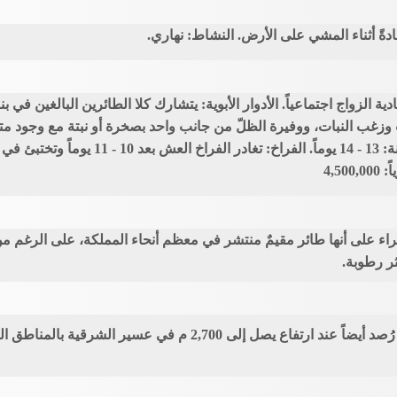
دةً أثناء المشي على الأرض. النشاط: نهاري.
ية الزواج اجتماعياً. الأدوار الأبوية: يتشارك كلا الطائرين البالغين في 
غب النبات، ووفيرة الظلّ من جانب واحد بصخرة أو نبتة مع وجود مترا
المكشوف من العش. البيض المحضون: 3 بيوض ال
4,5
راء على أنها طائر مقيمٌ منتشر في معظم أنحاء المملكة، على الرغم 
ثر رطوبة.
رصد في معظم الأحيان عند ارتفاع دون 2,000 م ولكنه رُصد أيضاً عند 