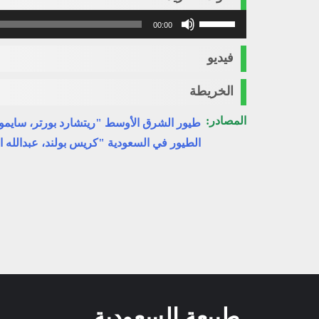
استخدم
00:00
مفاتيح
الأسهم
فيديو
أعلى/
أسفل
الخريطة
لزيادة
أو
المصادر:
طيور الشرق الأوسط "ريتشارد بورتر، سايمو
خفض
الطيور في السعودية "كريس بولند، عبدالله ا
مستوى
الصوت.
طبيعة السعودية