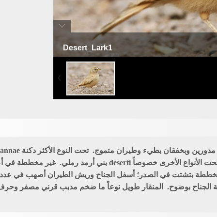
Desert_Lark1
حمرة صحراوية
الأفتح فهو azizi آدم ورد (شمال شبه الجزيرة العربية)؛ تحت الأنواع الأ
دة مخططة بتشتت في الصدر؛ أسفل الجناح وريش الطيران أصهب في عدد م
ة الجناح بوضوح. المنقار طويل نوعاً ما ضخم مدبب قرني مصفر وحرف 