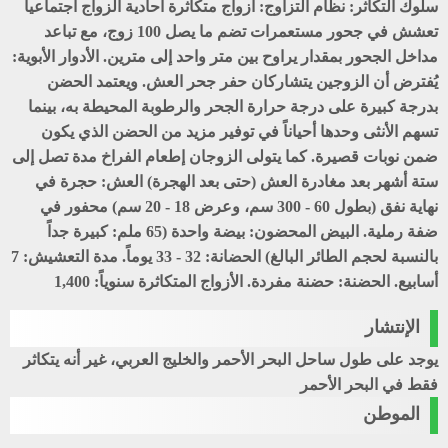
سلوك التكاثر: نظام التزاوج: أزواج متكاثرة أحادية الزواج اجتماعياً
تعشش في جحور مستعمرات تضم ما يصل 100 زوج، مع تباعد
مداخل الجحور بمقدار يراوح بين متر واحد إلى مترين. الأدوار الأبوية:
يُفترض أن الزوجين يتشاركان حفر جحر العش. ويعتمد الحضن
بدرجة كبيرة على درجة حرارة الجحر والرطوبة المحيطة به، بينما
تسهم الأنثى وحدها أحياناً في توفير مزيد من الحضن الذي يكون
ضمن نوبات قصيرة. كما يتولى الزوجان إطعام الفراخ مدة تصل إلى
ستة أشهر بعد مغادرة العش (حتى بعد الهجرة) العش: حجرة في
نهاية نفق (بطول 60 - 300 سم، وعرض 18 - 20 سم) محفور في
ضفة رملية. البيض المحضون: بيضة واحدة (65 ملم: كبيرة جداً
بالنسبة لحجم الطائر البالغ) الحضانة: 32 - 33 يوماً. مدة التعشيش: 7
أسابيع. الحضنة: حضنة مفردة. الأزواج المتكاثرة سنوياً: 1,400
الإنتشار
يوجد على طول ساحل البحر الأحمر والخليج العربي، غير أنه يتكاثر
فقط في البحر الأحمر
الموطن