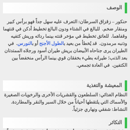
الوصف
حنكور – زقزاق السرطان: التعرف عليه سهل جداً فهو برأس كبير
ومنقار ضخم. للبالغ في الشتاء ودون البالغ تخطيط أدكن في قنتهما
وقفاهما. للعاتق تخطيط في مؤخر قنته بينما ردائه وريش كتفيه
وذنبه مرمدون. قد يُخطأ من بعيد ب
الطول الأجنح
أو ب
النورس
. في
الطيران يرى جناحاه الأبيضان بريش طيران أسود ورجلاه الممتدتان
بعد الذنب؛ طيرانه بطيء بخفقان قوي بينما الرأس منخفضاً بين
الكتفين. في العادة تجمعي.
المعيشة والتغذية
النظام الغذائي: السلطعون والقشريات الأخرى والرخويات الصغيرة
والأسماك التي يلتقطها أحياناً من خلال السبر والنقر والمطاردة.
النشاط: شفقي ونهاري جزئياً.
التكاثر