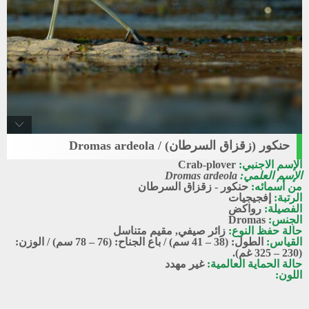
حنكور (زقزاق السرطان) / Dromas ardeola
Crab-plover
الإسم الاجنبي:
Crab-plover
حنكور - زقزاق السرطان
الإسم العلمي:
Dromas ardeola
من أسمائه:
حنكور - زقزاق السرطان
الرتبة:
إفجيجيات
الفصيلة:
رواكض
الجنس:
Dromas
حالة حفظ النوع:
زائر صيفي
,
مقيم متناسل
القياس:
الطول: (38 – 41 سم) / باع الجناح: (76 – 78 سم) / الوزن:
(230 – 325 غم).
حالة الحماية العالمية:
غير مهدد
اللون: