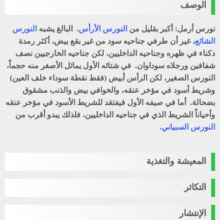
الوصف
نورس أرمل: أكبر بقليل من
النورس الأرأس
. البالغ يشبه
النورس
الشائع
، غير أن طرفي جناحيه سود من غير بقع بيض، أكثر رمدة
دكناء في ظهره وجناحيه الداخليين، لكن جناحيه الخارجيين نصف
شفافين ورجلاه سوداوان. في شتائه الأول يماثل الأصغر منه حجماً،
النورس الصغير، لكن الرأس أبيض (فقط نقطة سوداء خلف العين)
وشريط أسود في مؤخر عنقه، والخوافي بيض والذنب مشقوق
بضحالة. أما في صيفه الأول فيفتقد للشريط الأسود في مؤخر عنقه
وأحياناً الشريط الذي في جناحيه الداخليين، فلذلك يبدو أقرب من
النورس السبياني
.
المعيشة والتغذية
التكاثر
الإنتشار