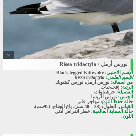
نورس أرمل / Rissa tridactyla
Black-legged_kittiwake1
الإسم الاجنبي:
Black-legged Kittiwake
نورس أرمل
الإسم العلمي:
Rissa tridactyla
من أسمائه:
نورس أرمل، نورس كيتيويك
الرتبة:
إفجيجيات
الفصيلة:
خرشناوات
الجنس:
نورس الريسا
حالة حفظ النوع:
مهاجر عابر
القياس:
الطول: (38 – 40 سم)، باع الجناح: (95سم).
حالة الحماية العالمية:
خطر انقراض أدنى
اللون: