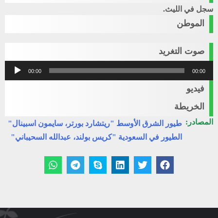
سجل في الليث.
الموطن
صوت التغريد
مشغل
00:00
00:00
الصوت
فيديو
الخريطة
المصادر:
طيور الشرق الأوسط "ريتشارد بورتر، سايمون اسبينال"
الطيور في السعودية "كريس بولند، عبدالله السحيباني"