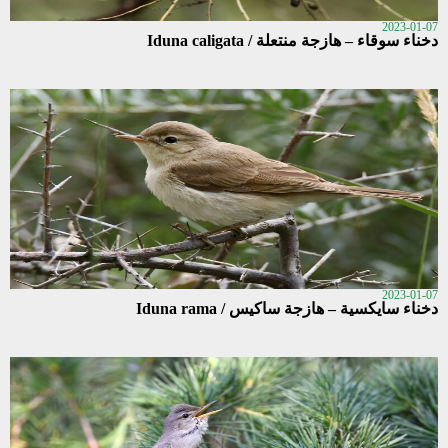
2023-01-07
دخناء سوقاء – هازجة منتعلة / Iduna caligata
2023-01-07
دخناء سايكسية – هازجة ساكيس / Iduna rama