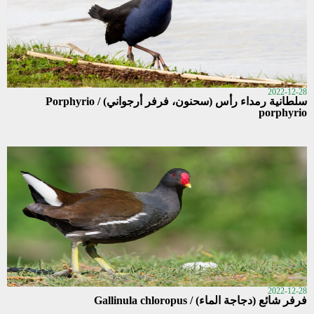
2022-12-28
سلطانية رمداء رأس (سحنون، فرفر أرجواني) / Porphyrio
porphyrio
2022-12-28
فرفر شائع (دجاجة الماء) / Gallinula chloropus