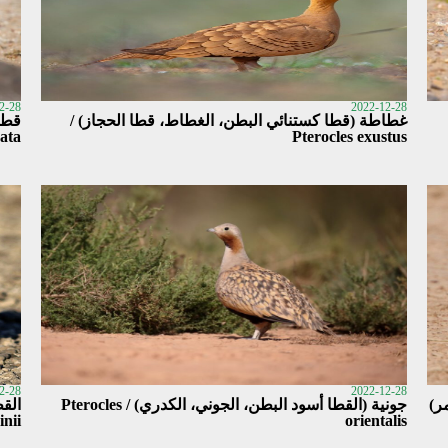
2-28
2022-12-28
غطاطة (قطا كستنائي البطن، الغطاط، قطا الحجاز) /
قطاة
hata
Pterocles exustus
2-28
2022-12-28
ر)
جونية (القطا أسود البطن، الجوني، الكدري) / Pterocles
inii
orientalis