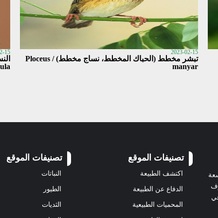
2-15
2023-02-15
تبشر مخطط (الحباك المخطط، نساج مخطط) / Ploceus
الن
ula
manyar
تصنيفات الموقع
تصنيفات الموقع
اكتشف الطبيعة
النباتات
سعة
رف
الدفاع عن الطبيعة
الطيور
في
المحميات الطبيعية
الثديات