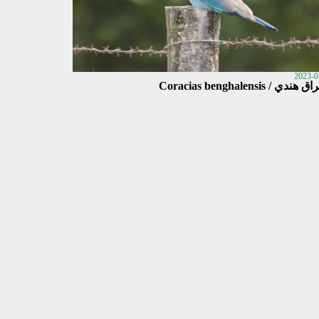
2023-0
دي / Coracias benghalensis