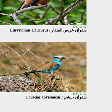
2023-01-02
شقراق عريض المنقار / Eurystomus glaucurus
2023-01-02
شقراق حبشي / Coracias abyssinicus