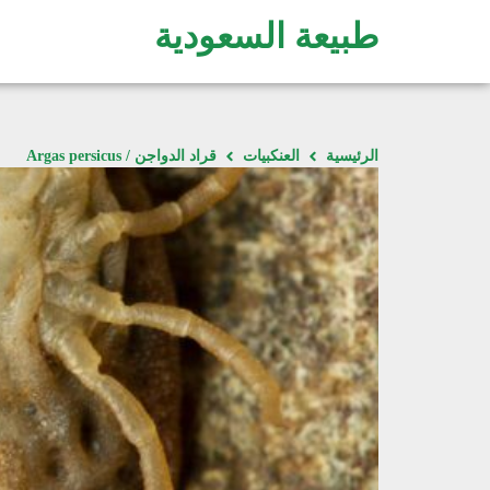
طبيعة السعودية
الرئيسية
العنكبيات
قراد الدواجن / Argas persicus