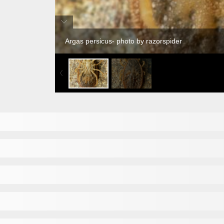
Argas persicus- photo by razorspider