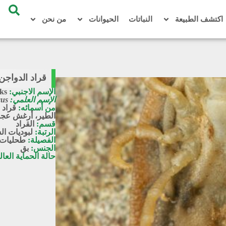
اكتشف الطبيعة
النباتات
الحيوانات
من نحن
قراد الدواجن / s persicus
الإسم الاجنبي:
cks
الإسم العلمي:
cus
من أسمائه:
قراد 
الطير، أرغش عج
قسم:
القراد
الرتبة:
لبوديات ا
الفصيلة:
طحليات
الجنس:
بق
حالة الحماية العال