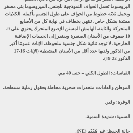
البروسوما تحمل الحواف النموذجية للجنس. الميزوسوما بني مصفر
وتحمل ثلاثة خطوط من الحواف على طول الجسم بأكمله. الكلابات
ممتدة بشكل خاص، تنتهي بخطاف في نهاية كل من الأصابع
المتحركة والثابتة. الهامش المسنن للإصبع المتحرك يحتوي على 9-
10 صفوف من الأسنان الصغيرة ويفتقر إلى الحبيبات الإضافية
الخارجية. لا توجد ثنائية شكل جنسية ملحوظة، الإناث عمومًا أكبر
من الذكور ولديها عدد أقل من الأسنان المشطية (الإناث 16-17
الذكور 22-19).
القياسات:
الطول الكلي – حتى 40 مم.
الموطن والعادات:
منحدرات صخرية محاطة بحقول رملية مسطحة.
الوفرة:
وفير.
السمية:
شديدة السمية.
حالة الحفظ:
غير مُقَيّم (NE).